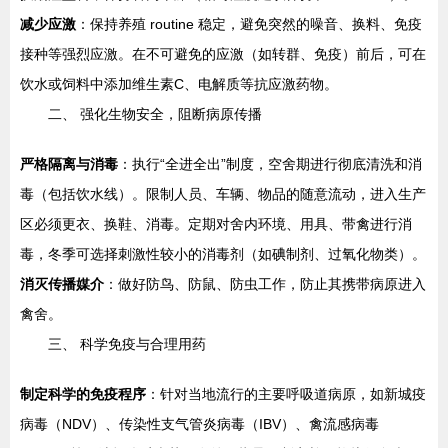
减少应激
：保持养殖 routine 稳定，避免突然的噪音、换料、免疫
接种等强烈应激。在不可避免的应激（如转群、免疫）前后，可在
饮水或饲料中添加维生素C、电解质等抗应激药物。
二、 强化生物安全，阻断病原传播
严格隔离与消毒
：执行“全进全出”制度，空舍期进行彻底清洗和消
毒（包括饮水线）。限制人员、车辆、物品的随意流动，进入生产
区必须更衣、换鞋、消毒。定期对舍内环境、用具、带禽进行消
毒，冬季可选择刺激性较小的消毒剂（如碘制剂、过氧化物类）。
消灭传播媒介
：做好防鸟、防鼠、防虫工作，防止其携带病原进入
禽舍。
三、 科学免疫与合理用药
制定科学的免疫程序
：针对当地流行的主要呼吸道病原，如新城疫
病毒（NDV）、传染性支气管炎病毒（IBV）、禽流感病毒