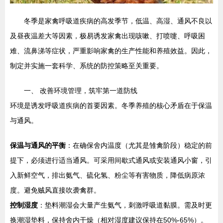
冬季是家禽呼吸道疾病的高发季节，低温、高湿、通风不良以
及昼夜温差大等因素，极易诱发家禽出现咳嗽、打喷嚏、呼吸困
难、流鼻涕等症状，严重影响家禽的生产性能和养殖效益。因此，
制定并实施一套科学、系统的防控策略至关重要。
一、 改善环境管理，筑牢第一道防线
环境是诱发呼吸道疾病的首要因素。冬季养殖的核心矛盾在于保温
与通风。
保温与通风的平衡
：在确保舍内温度（尤其是雏禽阶段）稳定的前
提下，必须进行适当通风。可采用间歇式通风或安装通风小窗，引
入新鲜空气，排出氨气、硫化氢、粉尘等有害物质，降低病原浓
度。避免贼风直接吹袭禽群。
控制湿度
：垫料潮湿会大量产生氨气，刺激呼吸道黏膜。需及时更
换潮湿垫料，保持舍内干燥（相对湿度建议保持在50%-65%）。