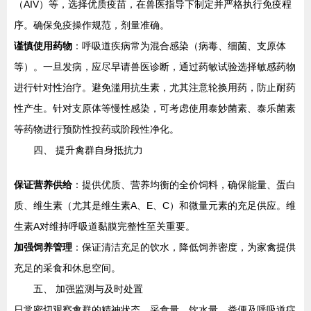
（AIV）等，选择优质疫苗，在兽医指导下制定并严格执行免疫程
序。确保免疫操作规范，剂量准确。
谨慎使用药物
：呼吸道疾病常为混合感染（病毒、细菌、支原体
等）。一旦发病，应尽早请兽医诊断，通过药敏试验选择敏感药物
进行针对性治疗。避免滥用抗生素，尤其注意轮换用药，防止耐药
性产生。针对支原体等慢性感染，可考虑使用泰妙菌素、泰乐菌素
等药物进行预防性投药或阶段性净化。
四、 提升禽群自身抵抗力
保证营养供给
：提供优质、营养均衡的全价饲料，确保能量、蛋白
质、维生素（尤其是维生素A、E、C）和微量元素的充足供应。维
生素A对维持呼吸道黏膜完整性至关重要。
加强饲养管理
：保证清洁充足的饮水，降低饲养密度，为家禽提供
充足的采食和休息空间。
五、 加强监测与及时处置
日常密切观察禽群的精神状态、采食量、饮水量、粪便及呼吸道症