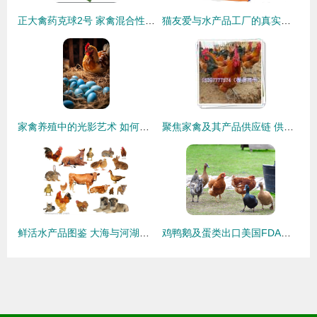
正大禽药克球2号 家禽混合性球虫感染的精准治疗方案
猫友爱与水产品工厂的真实联系 探寻其上游供应链
家禽养殖中的光影艺术 如何用镜头捕捉活力满满的鸡窝与鸡圈
聚焦家禽及其产品供应链 供应商精选指南（第65页深度解析）
鲜活水产品图鉴 大海与河湖的馈赠
鸡鸭鹅及蛋类出口美国FDA认证注册全攻略 鲜活水产品如何合规进入美国市场